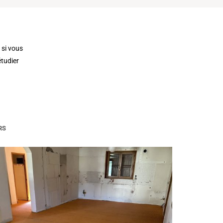
 si vous
étudier
RS