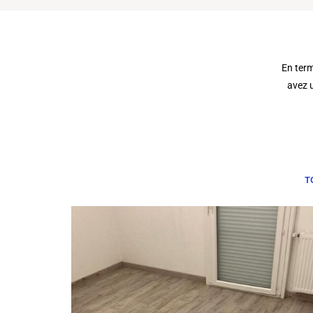
En term
avez u
T