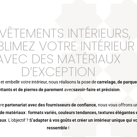
VÊTEMENTS INTÉRIEURS,
BLIMEZ VOTRE INTÉRIEUR
AVEC DES MATÉRIAUX
D’EXCEPTION
 et embellir votre intérieur, nous réalisons la pose de
carrelage, de parque
ottants et de pierres de parement
avec
savoir-faire et précision
.
tre
partenariat avec des fournisseurs de confiance
, nous vous offrons u
 de matériaux
:
formats variés, couleurs tendances, textures élégantes 
naux
. L’objectif ?
S’adapter à vos goûts et créer un intérieur unique qui v
ressemble
!