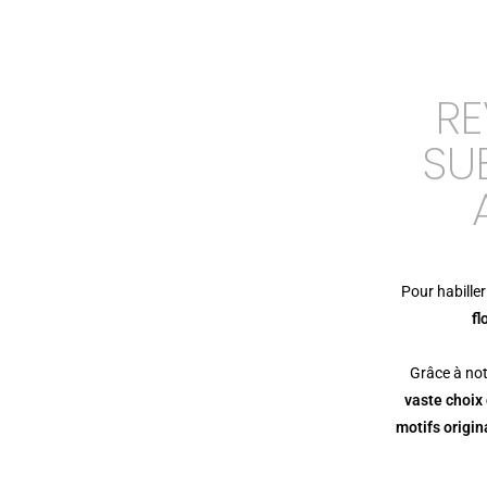
RE
SU
Pour habiller
fl
Grâce à no
vaste choix
motifs origi