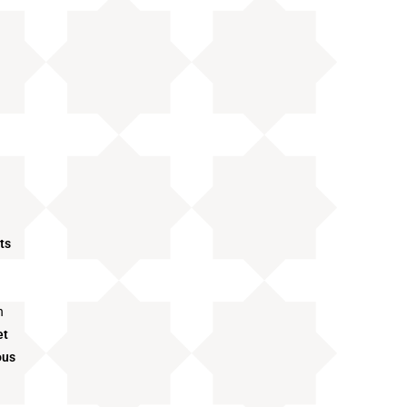
ts
n
et
ous